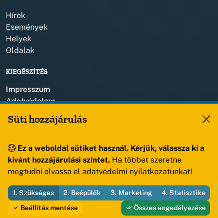
Hírek
Események
Helyek
Oldalak
KIEGÉSZÍTÉS
Impresszum
Adatvédelem
Szerzői jogok
Süti hozzájárulás
KAPCSOLAT
Ez a weboldal sütiket használ. Kérjük, válassza ki a
+36 88 459 150
kívánt hozzájárulási szintet.
Ha többet szeretne
8193 Sóly, Kossuth Lajos u.57.
megtudni olvassa el adatvédelmi nyilatkozatunkat!
1. Szükséges
2. Beépülők
3. Marketing
4. Statisztika
© 2026 Sóly Község Önkormányzata — Minden jog fenntartva
Beállítás mentése
Összes engedélyezése
Fejleszti és üzemelteti az Útirány