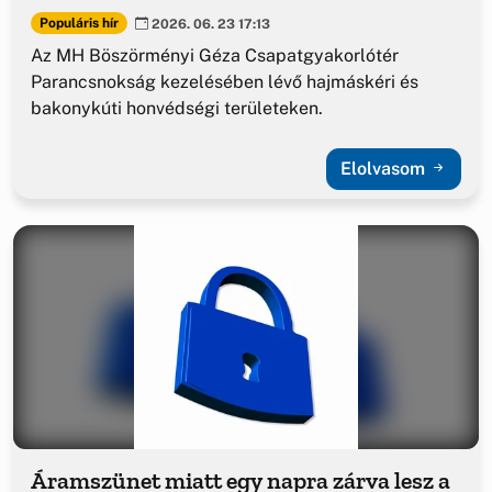
Populáris hír
2026. 06. 23 17:13
Az MH Böszörményi Géza Csapatgyakorlótér
Parancsnokság kezelésében lévő hajmáskéri és
bakonykúti honvédségi területeken.
Elolvasom
Áramszünet miatt egy napra zárva lesz a