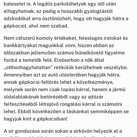
balesetet is. A legális parkolóhelyek egy idő után
elfogyhatnak, ez pedig a hosszabb gyaloglástól
ódzkodókat arra ösztönözheti, hogy ott hagyják hátra a
gépkocsit, ahol nem szabad.
Nem célszerű komoly értékeket, felesleges iratokat és
bankkártyákat magunkkal vinni, hiszen ebben az
időszakban jellemzően számos bűnelkövető figyelme
fordul a temetők felé. Elsősorban a nők által
„otthonhagyhatatlan” retikülök kerülhetnek veszélybe.
Amennyiben azt az autó utasterében hagyják hátra,
annak gépkocsi-feltörés lehet a következménye,
melynek során nem csak lopási kárral, hanem a jármű
oldalablakának betöréséből vagy az ajtózár
felfeszítéséből létrejövő rongálási kárral is számolni
lehet. Ebből következően a táskánkat semmiképpen se
hagyjuk kint a gépkocsiban!
A sír gondozása során sokan a sírkövön helyezik el a