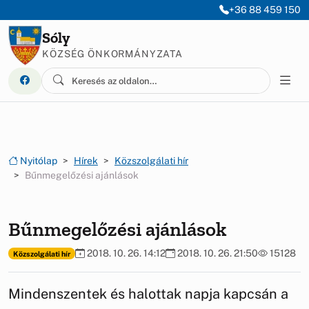
Ugrás a menüre
Ugrás a tartalomra
+36 88 459 150
Sóly
KÖZSÉG ÖNKORMÁNYZATA
Nyitólap
Hírek
Közszolgálati hír
Bűnmegelőzési ajánlások
Bűnmegelőzési ajánlások
2018. 10. 26. 14:12
2018. 10. 26. 21:50
15128
Közszolgálati hír
Mindenszentek és halottak napja kapcsán a