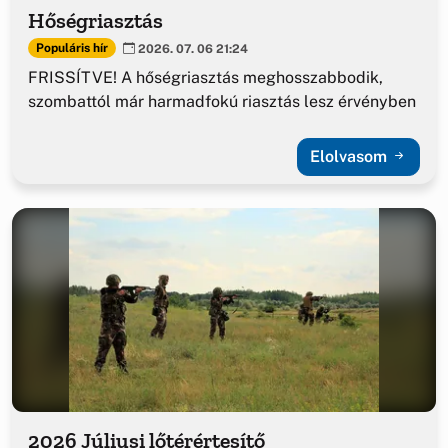
Hőségriasztás
Populáris hír
2026. 07. 06 21:24
FRISSÍTVE! A hőségriasztás meghosszabbodik,
szombattól már harmadfokú riasztás lesz érvényben
Elolvasom
2026 Júliusi lőtérértesítő