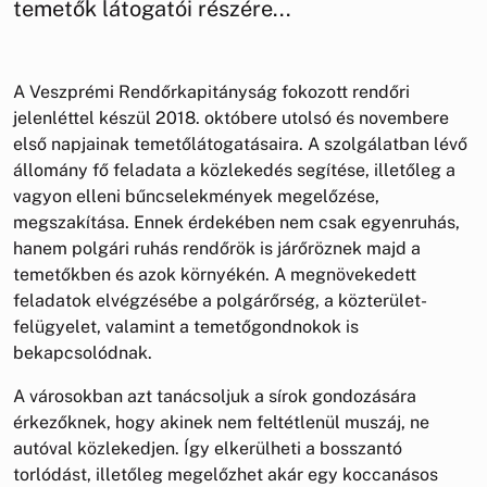
temetők látogatói részére...
A Veszprémi Rendőrkapitányság fokozott rendőri
jelenléttel készül 2018. októbere utolsó és novembere
első napjainak temetőlátogatásaira. A szolgálatban lévő
állomány fő feladata a közlekedés segítése, illetőleg a
vagyon elleni bűncselekmények megelőzése,
megszakítása. Ennek érdekében nem csak egyenruhás,
hanem polgári ruhás rendőrök is járőröznek majd a
temetőkben és azok környékén. A megnövekedett
feladatok elvégzésébe a polgárőrség, a közterület-
felügyelet, valamint a temetőgondnokok is
bekapcsolódnak.
A városokban azt tanácsoljuk a sírok gondozására
érkezőknek, hogy akinek nem feltétlenül muszáj, ne
autóval közlekedjen. Így elkerülheti a bosszantó
torlódást, illetőleg megelőzhet akár egy koccanásos