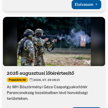
Elolvasom
2026 augusztusi lőtérértesítő
Populáris hír
2026. 07. 29 09:31
Az MH Böszörményi Géza Csapatgyakorlótér
Parancsnokság kezelésében lévő honvédségi
területeken.