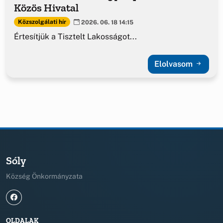
Közös Hivatal
Közszolgálati hír
2026. 06. 18 14:15
Értesítjük a Tisztelt Lakosságot...
Elolvasom
Sóly
Község Önkormányzata
OLDALAK