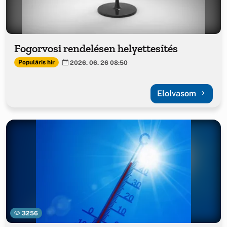
Fogorvosi rendelésen helyettesítés
Populáris hír
2026. 06. 26 08:50
Elolvasom
3256