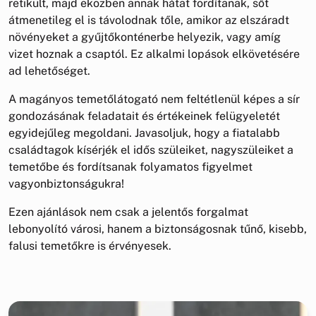
retikült, majd eközben annak hátat fordítanak, sőt
átmenetileg el is távolodnak tőle, amikor az elszáradt
növényeket a gyűjtőkonténerbe helyezik, vagy amíg
vizet hoznak a csaptól. Ez alkalmi lopások elkövetésére
ad lehetőséget.
A magányos temetőlátogató nem feltétlenül képes a sír
gondozásának feladatait és értékeinek felügyeletét
egyidejűleg megoldani. Javasoljuk, hogy a fiatalabb
családtagok kísérjék el idős szüleiket, nagyszüleiket a
temetőbe és fordítsanak folyamatos figyelmet
vagyonbiztonságukra!
Ezen ajánlások nem csak a jelentős forgalmat
lebonyolító városi, hanem a biztonságosnak tűnő, kisebb,
falusi temetőkre is érvényesek.