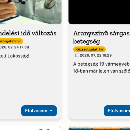
delési idő változás
Aranyszínű sárga
betegség
zolgálati hír
26. 07. 24 17:38
Közszolgálati hír
telt Lakosság!
2026. 07. 22 16:29
A betegség 19 vármegyéb
18-ban már jelen van szől
Elolvasom
Elolvaso