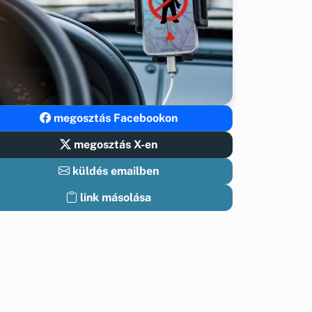
megosztás Facebookon
megosztás X-en
küldés emailben
link másolása