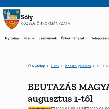
Ugrás a menüre
Ugrás a tartalomra
Sóly
KÖZSÉG ÖNKORMÁNYZATA
Nyitólap
Híreink
Események
Önkormányzat
Település
Nyitólap
Hírek
Közszolgálati hír
BEUTAZ
BEUTAZÁS MAGY
augusztus 1-től
2020. 08. 06. 13:28
2020. 08. 06
Közszolgálati hír