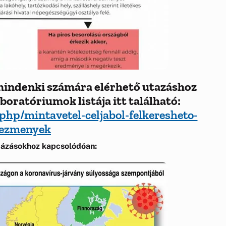
 mindenki számára elérhető utazáshoz
boratóriumok listája itt található:
php/mintavetel-celjabol-felkeresheto-
tezmenyek
átázásokhoz kapcsolódóan: