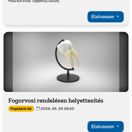
Háziorvosi tájékoztatás
Elolvasom
Fogorvosi rendelésen helyettesítés
Populáris hír
2026. 06. 26 08:50
Elolvasom