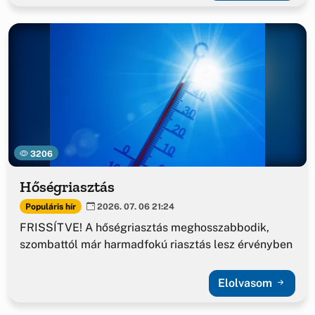
3206
Hőségriasztás
Populáris hír
2026. 07. 06 21:24
FRISSÍTVE! A hőségriasztás meghosszabbodik,
szombattól már harmadfokú riasztás lesz érvényben
Elolvasom