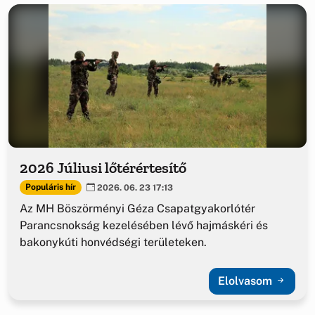
2026 Júliusi lőtérértesítő
Populáris hír
2026. 06. 23 17:13
Az MH Böszörményi Géza Csapatgyakorlótér
Parancsnokság kezelésében lévő hajmáskéri és
bakonykúti honvédségi területeken.
Elolvasom