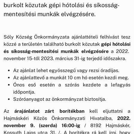
burkolt közutak gépi hótolási és síkosság-
mentesítési munkák elvégzésére.
Sóly Község Önkormányzata ajánlattételi felhívást tesz
közzé a területén található burkolt közutak
gépi hótolási
és síkosság-mentesítési munkák elvégzésére
a 2022.
november 15-től 2023. március 31-ig terjedő időszakra.
Az ajánlat lehet egyösszegű vagy rezsi óradíjas.
Az ajánlattevő a munkát 10 cm hó esetén kezdi meg.
Ónos eső esetén a szórás kezdete a lefagyás
időpontja.
Szóróanyagot az önkormányzat biztosítja.
Az
árajánlatot zárt borítékban
kell eljuttatni a
Hajmáskéri Közös Önkormányzati Hivatalba,
2022.
november 9. (szerda) 16:00-ig
/ 8192 Hajmáskér,
Kossuth Lajos utca 31. /. A borítékra rá kell írni, hogy