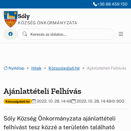
Ugrás a menüre
Ugrás a tartalomra
+36 88 459 150
Sóly
KÖZSÉG ÖNKORMÁNYZATA
Nyitólap
Hírek
Közszolgálati hír
Ajánlattételi Felhívás
Ajánlattételi Felhívás
2022. 10. 28. 14:48
2022. 10. 28. 14:48
900
Közszolgálati hír
Sóly Község Önkormányzata ajánlattételi
felhívást tesz közzé a területén található