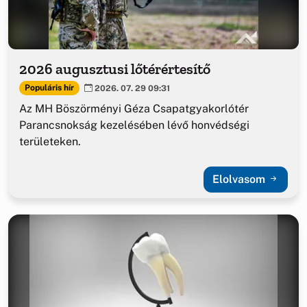
2026 augusztusi lőtérértesítő
Populáris hír
2026. 07. 29 09:31
Az MH Böszörményi Géza Csapatgyakorlótér
Parancsnokság kezelésében lévő honvédségi
területeken.
Elolvasom