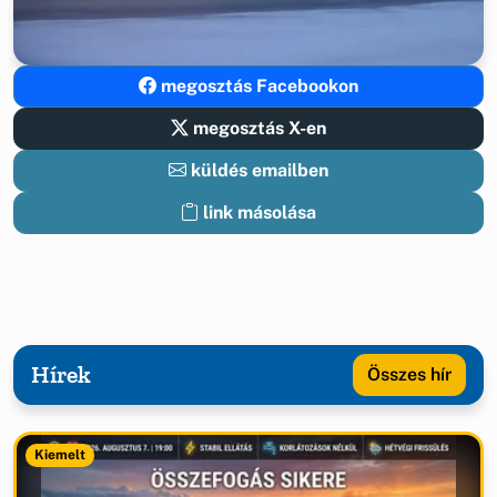
megosztás Facebookon
megosztás X-en
küldés emailben
link másolása
Hírek
Összes hír
Kiemelt