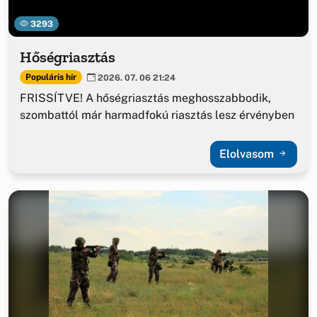
3293
Hőségriasztás
Populáris hír
2026. 07. 06 21:24
FRISSÍTVE! A hőségriasztás meghosszabbodik,
szombattól már harmadfokú riasztás lesz érvényben
Elolvasom