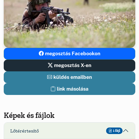
megosztás Facebookon
megosztás X-en
küldés emailben
link másolása
Képek és fájlok
Lőtérértesítő
1 fájl