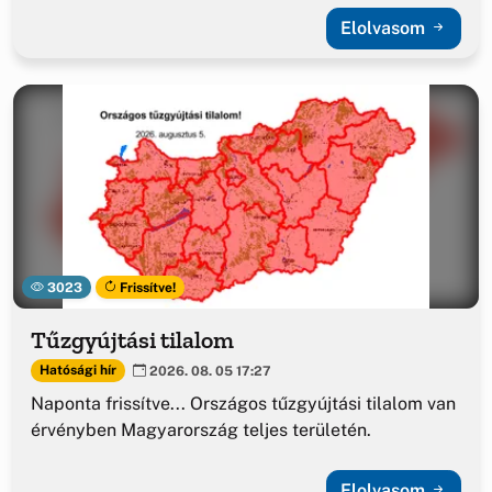
Elolvasom
3023
Frissítve!
Tűzgyújtási tilalom
Hatósági hír
2026. 08. 05 17:27
Naponta frissítve... Országos tűzgyújtási tilalom van
érvényben Magyarország teljes területén.
Elolvasom