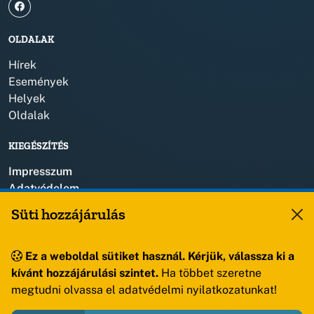
OLDALAK
Hírek
Események
Helyek
Oldalak
KIEGÉSZÍTÉS
Impresszum
Adatvédelem
Szerzői jogok
Süti hozzájárulás
KAPCSOLAT
Ez a weboldal sütiket használ. Kérjük, válassza ki a
+36 88 459 150
kívánt hozzájárulási szintet.
Ha többet szeretne
8193 Sóly, Kossuth Lajos u.57.
megtudni olvassa el adatvédelmi nyilatkozatunkat!