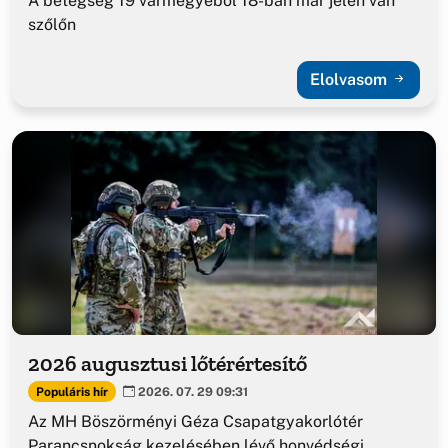
A betegség 19 vármegyéből 18-ban már jelen van
szőlőn
Elolvasom
2026 augusztusi lőtérértesítő
Populáris hír
2026. 07. 29 09:31
Az MH Böszörményi Géza Csapatgyakorlótér
Parancsnokság kezelésében lévő honvédségi