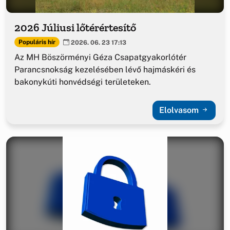
2026 Júliusi lőtérértesítő
Populáris hír
2026. 06. 23 17:13
Az MH Böszörményi Géza Csapatgyakorlótér
Parancsnokság kezelésében lévő hajmáskéri és
bakonykúti honvédségi területeken.
Elolvasom