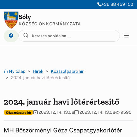
Ugrás a menüre
Ugrás a tartalomra
+36 88 459 150
Sóly
KÖZSÉG ÖNKORMÁNYZATA
Nyitólap
Hírek
Közszolgálati hír
2024. január havi lőtérértesítő
2024. január havi lőtérértesítő
2023. 12. 14. 13:08
2023. 12. 14. 13:08
9595
Közszolgálati hír
MH Böszörményi Géza Csapatgyakorlótér