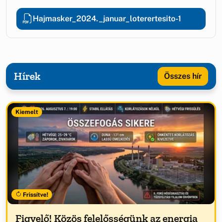
Hajmasker_2024._januar_loterertesito-1
Hírek
Összes hír
Kiemelt
Frissítve!
Figyelő! Közös felelősségünk az energia