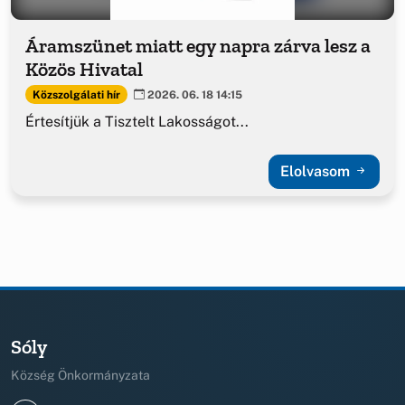
Áramszünet miatt egy napra zárva lesz a
Közös Hivatal
Közszolgálati hír
2026. 06. 18 14:15
Értesítjük a Tisztelt Lakosságot...
Elolvasom
Sóly
Község Önkormányzata