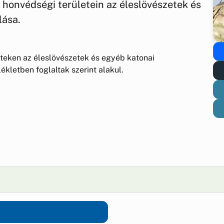
édségi területein az éleslövészetek és
lása.
eken az éleslövészetek és egyéb katonai
kletben foglaltak szerint alakul.