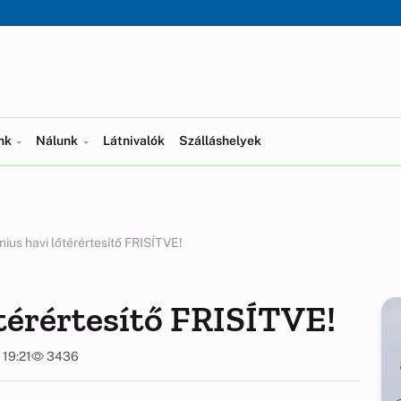
ünk
Nálunk
Látnivalók
Szálláshelyek
nius havi lőtérértesítő FRISÍTVE!
őtérértesítő FRISÍTVE!
 19:21
3436