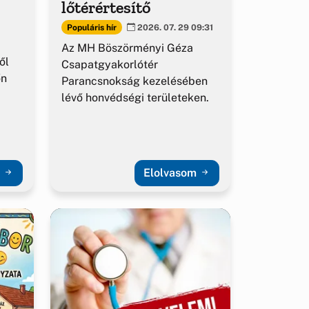
lőtérértesítő
Populáris hír
2026. 07. 29 09:31
Az MH Böszörményi Géza
ől
Csapatgyakorlótér
őn
Parancsnokság kezelésében
lévő honvédségi területeken.
m
Elolvasom