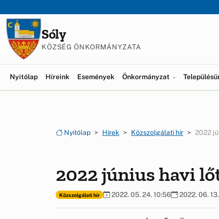
Ugrás a menüre
Ugrás a tartalomra
Sóly
KÖZSÉG ÖNKORMÁNYZATA
Nyitólap
Híreink
Események
Önkormányzat
Település
Nyitólap
Hírek
Közszolgálati hír
2022 jú
2022 június havi l
2022. 05. 24. 10:56
2022. 06. 13.
Közszolgálati hír