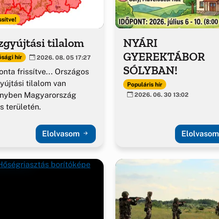
ssítve!
gyújtási tilalom
NYÁRI
GYEREKTÁBOR
sági hír
2026. 08. 05 17:27
SÓLYBAN!
nta frissítve... Országos
yújtási tilalom van
Populáris hír
ényben Magyarország
2026. 06. 30 13:02
es területén.
Elolvasom
Elolvaso