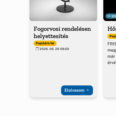
31
Fogorvosi rendelésen
Hő
helyettesítés
Popu
FRIS
Populáris hír
2026. 06. 26 08:50
meg
már 
érv
Elolvasom