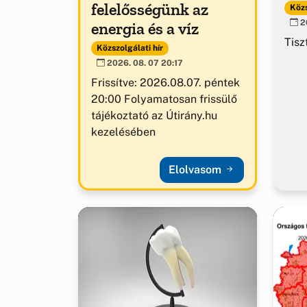
felelősségünk az
Közs
20
energia és a víz
Tisz
Közszolgálati hír
2026. 08. 07 20:17
Frissítve: 2026.08.07. péntek
20:00 Folyamatosan frissülő
tájékoztató az Útirány.hu
kezelésében
Elolvasom