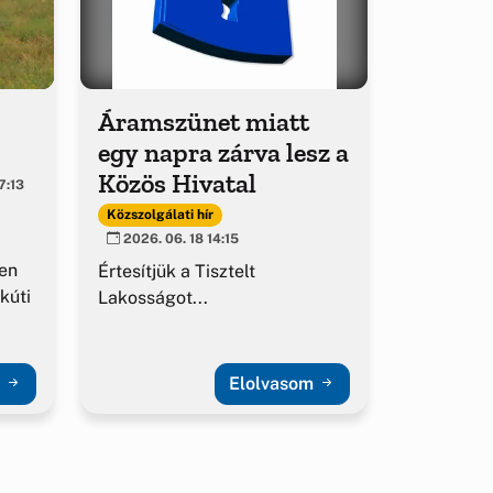
Áramszünet miatt
egy napra zárva lesz a
Közös Hivatal
7:13
Közszolgálati hír
2026. 06. 18 14:15
en
Értesítjük a Tisztelt
kúti
Lakosságot...
m
Elolvasom