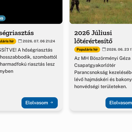
99
ségriasztás
2026 Júliusi
lőtérértesítő
láris hír
2026. 07. 06 21:24
SÍTVE! A hőségriasztás
Populáris hír
2026. 06. 23 1
hosszabbodik, szombattól
Az MH Böszörményi Géza
harmadfokú riasztás lesz
Csapatgyakorlótér
ényben
Parancsnokság kezeléséb
lévő hajmáskéri és bakony
honvédségi területeken.
Elolvasom
Elolvaso