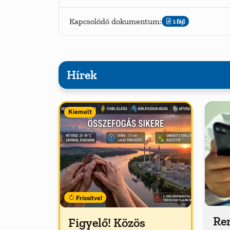
Kapcsolódó dokumentum:
1 fájl
Hírek
Kiemelt
Frissítve!
Ren
Figyelő! Közös