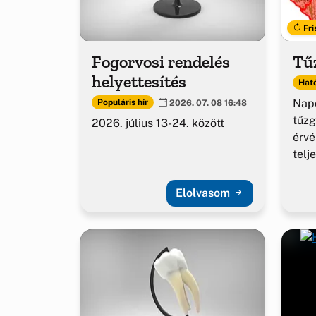
Fri
Fogorvosi rendelés
Tűz
helyettesítés
Ható
Napo
Populáris hír
2026. 07. 08 16:48
tűzg
2026. július 13-24. között
érv
telj
Elolvasom