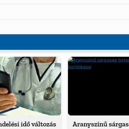
delési idő változás
Aranyszínű sárga