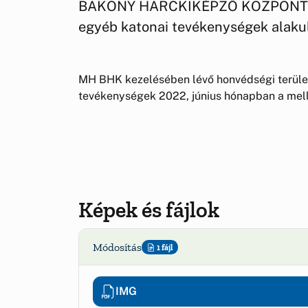
BAKONY HARCKIKÉPZŐ KÖZPONT honv
egyéb katonai tevékenységek alaku
MH BHK kezelésében lévő honvédségi terület
tevékenységek 2022, június hónapban a mellé
Képek és fájlok
Módosítás
1 fájl
IMG