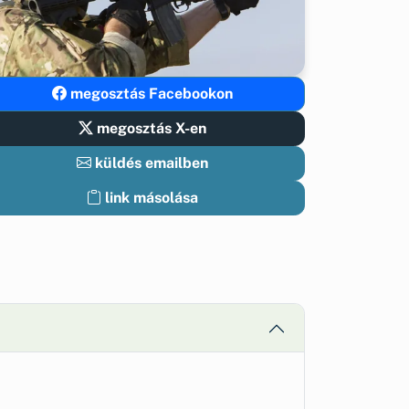
megosztás Facebookon
megosztás X-en
küldés emailben
link másolása