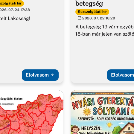
betegség
zolgálati hír
26. 07. 24 17:38
Közszolgálati hír
telt Lakosság!
2026. 07. 22 16:29
A betegség 19 vármegyéb
18-ban már jelen van szől
Elolvasom
Elolvaso