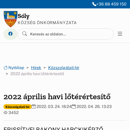
Ugrás a menüre
Ugrás a tartalomra
+36 88 459 150
Sóly
KÖZSÉG ÖNKORMÁNYZATA
Nyitólap
Hírek
Közszolgálati hír
2022 április havi lőtérértesítő
2022 április havi lőtérértesítő
2022. 03. 24. 18:24
2022. 04. 26. 13:23
Közszolgálati hír
3452
FRISSÍTVE! BAKONY HARCKIKÉPZŐ