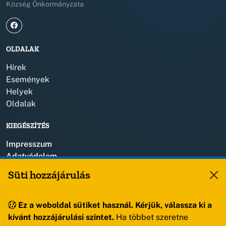
Község Önkormányzata
OLDALAK
Hírek
Események
Helyek
Oldalak
KIEGÉSZÍTÉS
Impresszum
Adatvédelem
Szerzői jogok
Süti hozzájárulás
KAPCSOLAT
Ez a weboldal sütiket használ. Kérjük, válassza ki a
+36 88 459 150
kívánt hozzájárulási szintet.
Ha többet szeretne
8193 Sóly, Kossuth Lajos u.57.