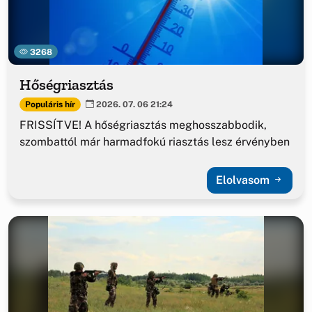
3268
Hőségriasztás
Populáris hír
2026. 07. 06 21:24
FRISSÍTVE! A hőségriasztás meghosszabbodik,
szombattól már harmadfokú riasztás lesz érvényben
Elolvasom