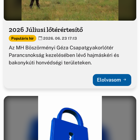
2026 Júliusi lőtérértesítő
Populáris hír
2026. 06. 23 17:13
Az MH Böszörményi Géza Csapatgyakorlótér
Parancsnokság kezelésében lévő hajmáskéri és
bakonykúti honvédségi területeken.
Elolvasom