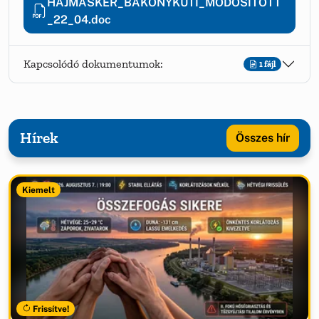
HAJMASKER_BAKONYKUTI_MODOSITOTT
_22_04.doc
Kapcsolódó dokumentumok:
1 fájl
Hírek
Összes hír
Kiemelt
Frissítve!