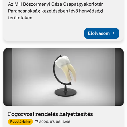
Az MH Böszörményi Géza Csapatgyakorlótér
Parancsnokság kezelésében lévő honvédségi
területeken.
Elolvasom
Fogorvosi rendelés helyettesítés
Populáris hír
2026. 07. 08 16:48