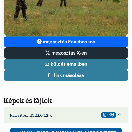
megosztás Facebookon
megosztás X-en
küldés emailben
link másolása
Képek és fájlok
Frissítés: 2022.03.29.
1 fájl