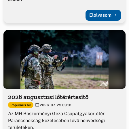
Elolvasom
2026 augusztusi lőtérértesítő
Populáris hír
2026. 07. 29 09:31
Az MH Böszörményi Géza Csapatgyakorlótér
Parancsnokság kezelésében lévő honvédségi
területeken.