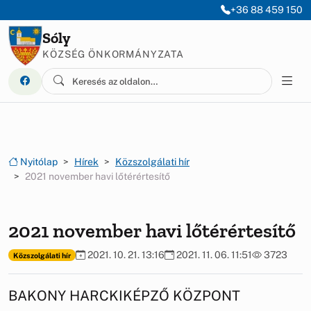
Ugrás a menüre
Ugrás a tartalomra
+36 88 459 150
Sóly
KÖZSÉG ÖNKORMÁNYZATA
Nyitólap
Hírek
Közszolgálati hír
2021 november havi lőtérértesítő
2021 november havi lőtérértesítő
2021. 10. 21. 13:16
2021. 11. 06. 11:51
3723
Közszolgálati hír
BAKONY HARCKIKÉPZŐ KÖZPONT