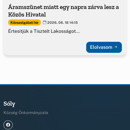
Áramszünet miatt egy napra zárva lesz a
Közös Hivatal
Közszolgálati hír
2026. 06. 18 14:15
Értesítjük a Tisztelt Lakosságot...
Elolvasom
Sóly
Község Önkormányzata