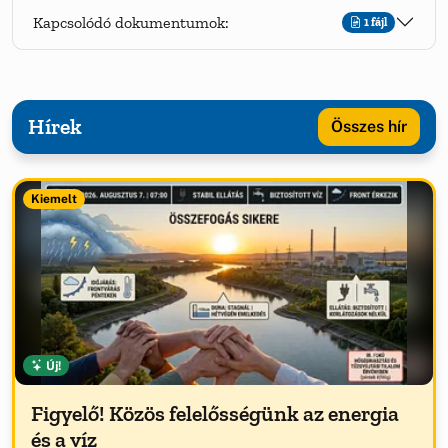
Kapcsolódó dokumentumok:
1 fájl
Hírek
Összes hír
Kiemelt
Új!
Figyelő! Közös felelősségünk az energia
és a víz