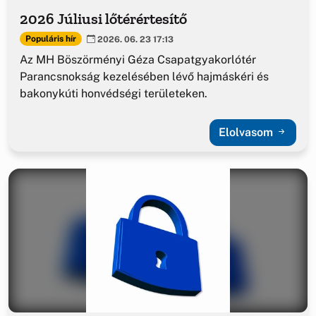
2026 Júliusi lőtérértesítő
Populáris hír
2026. 06. 23 17:13
Az MH Böszörményi Géza Csapatgyakorlótér
Parancsnokság kezelésében lévő hajmáskéri és
bakonykúti honvédségi területeken.
Elolvasom