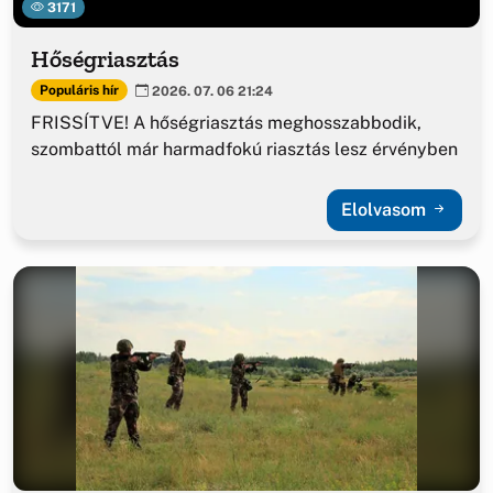
3171
Hőségriasztás
Populáris hír
2026. 07. 06 21:24
FRISSÍTVE! A hőségriasztás meghosszabbodik,
szombattól már harmadfokú riasztás lesz érvényben
Elolvasom