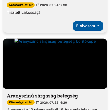
Közszolgálati hír
2026. 07. 24 17:38
Tisztelt Lakosság!
Elolvasom
Aranyszínű sárgaság betegség
Közszolgálati hír
2026. 07. 22 16:29
A betegség 19 vármegyéből 18-ban már jelen van