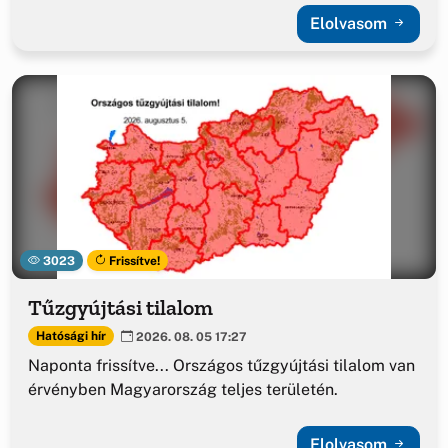
Elolvasom
3023
Frissítve!
Tűzgyújtási tilalom
Hatósági hír
2026. 08. 05 17:27
Naponta frissítve... Országos tűzgyújtási tilalom van
érvényben Magyarország teljes területén.
Elolvasom