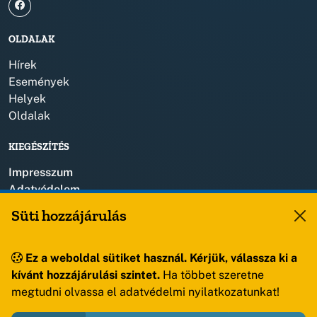
OLDALAK
Hírek
Események
Helyek
Oldalak
KIEGÉSZÍTÉS
Impresszum
Adatvédelem
Szerzői jogok
Süti hozzájárulás
KAPCSOLAT
Ez a weboldal sütiket használ. Kérjük, válassza ki a
+36 88 459 150
kívánt hozzájárulási szintet.
Ha többet szeretne
8193 Sóly, Kossuth Lajos u.57.
megtudni olvassa el adatvédelmi nyilatkozatunkat!