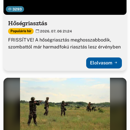
3293
Hőségriasztás
Populáris hír
2026. 07. 06 21:24
FRISSÍTVE! A hőségriasztás meghosszabbodik,
szombattól már harmadfokú riasztás lesz érvényben
Elolvasom