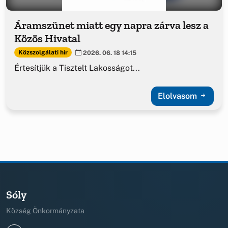
Áramszünet miatt egy napra zárva lesz a
Közös Hivatal
Közszolgálati hír
2026. 06. 18 14:15
Értesítjük a Tisztelt Lakosságot...
Elolvasom
Sóly
Község Önkormányzata