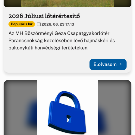
2026 Júliusi lőtérértesítő
Populáris hír
2026. 06. 23 17:13
Az MH Böszörményi Géza Csapatgyakorlótér
Parancsnokság kezelésében lévő hajmáskéri és
bakonykúti honvédségi területeken.
Elolvasom