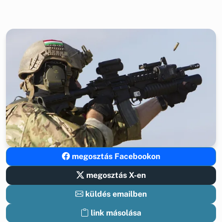
megosztás Facebookon
megosztás X-en
küldés emailben
link másolása