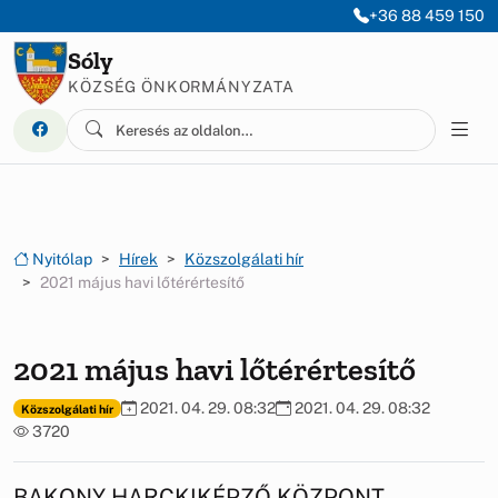
Ugrás a menüre
Ugrás a tartalomra
+36 88 459 150
Sóly
KÖZSÉG ÖNKORMÁNYZATA
Nyitólap
Hírek
Közszolgálati hír
2021 május havi lőtérértesítő
2021 május havi lőtérértesítő
2021. 04. 29. 08:32
2021. 04. 29. 08:32
Közszolgálati hír
3720
BAKONY HARCKIKÉPZŐ KÖZPONT