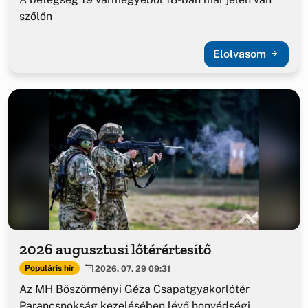
szőlőn
Elolvasom
2026 augusztusi lőtérértesítő
Populáris hír
2026. 07. 29 09:31
Az MH Böszörményi Géza Csapatgyakorlótér
Parancsnokság kezelésében lévő honvédségi