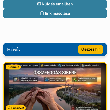
küldés emailben
link másolása
Hírek
Összes hír
Kiemelt
Frissítve!