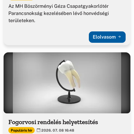
Az MH Böszörményi Géza Csapatgyakorlótér
Parancsnokság kezelésében lévő honvédségi
területeken.
Elolvasom
Fogorvosi rendelés helyettesítés
Populáris hír
2026. 07. 08 16:48