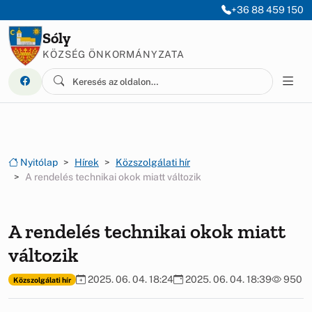
Ugrás a menüre
Ugrás a tartalomra
+36 88 459 150
Sóly
KÖZSÉG ÖNKORMÁNYZATA
Nyitólap
Hírek
Közszolgálati hír
A rendelés technikai okok miatt változik
A rendelés technikai okok miatt
változik
2025. 06. 04. 18:24
2025. 06. 04. 18:39
950
Közszolgálati hír