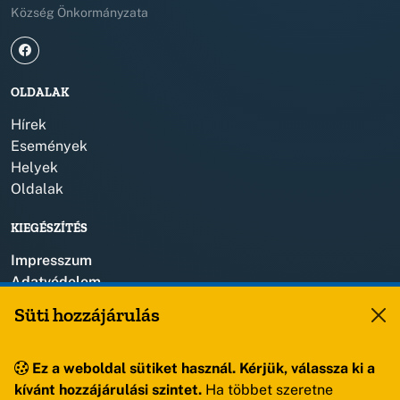
Község Önkormányzata
OLDALAK
Hírek
Események
Helyek
Oldalak
KIEGÉSZÍTÉS
Impresszum
Adatvédelem
Szerzői jogok
Süti hozzájárulás
KAPCSOLAT
Ez a weboldal sütiket használ. Kérjük, válassza ki a
+36 88 459 150
kívánt hozzájárulási szintet.
Ha többet szeretne
8193 Sóly, Kossuth Lajos u.57.