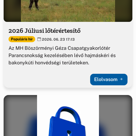
2026 Júliusi lőtérértesítő
Populáris hír
2026. 06. 23 17:13
Az MH Böszörményi Géza Csapatgyakorlótér
Parancsnokság kezelésében lévő hajmáskéri és
bakonykúti honvédségi területeken.
Elolvasom