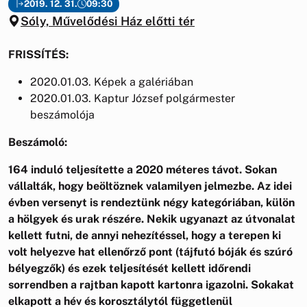
2019. 12. 31.
09:30
Sóly, Művelődési Ház előtti tér
FRISSÍTÉS:
2020.01.03. Képek a galériában
2020.01.03. Kaptur József polgármester
beszámolója
Beszámoló:
164 induló teljesítette a 2020 méteres távot. Sokan
vállalták, hogy beöltöznek valamilyen jelmezbe. Az idei
évben versenyt is rendeztünk négy kategóriában, külön
a hölgyek és urak részére. Nekik ugyanazt az útvonalat
kellett futni, de annyi nehezítéssel, hogy a terepen ki
volt helyezve hat ellenőrző pont (tájfutó bóják és szúró
bélyegzők) és ezek teljesítését kellett időrendi
sorrendben a rajtban kapott kartonra igazolni. Sokakat
elkapott a hév és korosztálytól függetlenül