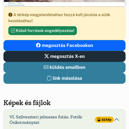
A térkép megjelenítéséhez hozzá kell járulnia a sütik
kezeléséhez!
Külső források engedélyezése!
megosztás Facebookon
megosztás X-en
küldés emailben
link másolása
Képek és fájlok
VI. Szilveszteri jelmezes futás. Fotók:
45 kép
Önkormányzat