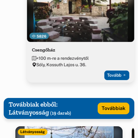
5826
Csengőház
<100 m-re a rendezvénytől
Sóly, Kossuth Lajos u. 36.
Tovább
Továbbiak ebből:
Továbbiak
Látványosság
(19 darab)
Látványosság