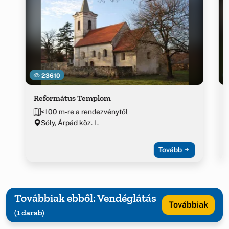
23610
Református Templom
<100 m-re a rendezvénytől
Sóly, Árpád köz. 1.
Tovább
Továbbiak ebből: Vendéglátás
Továbbiak
(1 darab)