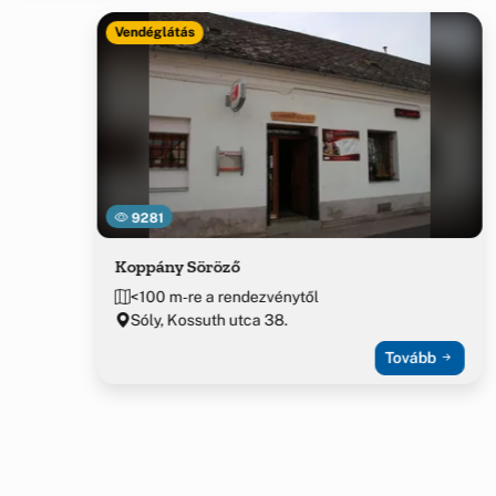
Vendéglátás
9281
Koppány Söröző
<100 m-re a rendezvénytől
Sóly, Kossuth utca 38.
Tovább