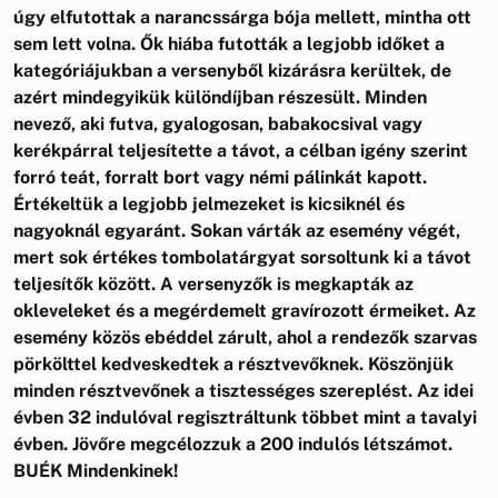
úgy elfutottak a narancssárga bója mellett, mintha ott
sem lett volna. Ők hiába futották a legjobb időket a
kategóriájukban a versenyből kizárásra kerültek, de
azért mindegyikük különdíjban részesült. Minden
nevező, aki futva, gyalogosan, babakocsival vagy
kerékpárral teljesítette a távot, a célban igény szerint
forró teát, forralt bort vagy némi pálinkát kapott.
Értékeltük a legjobb jelmezeket is kicsiknél és
nagyoknál egyaránt. Sokan várták az esemény végét,
mert sok értékes tombolatárgyat sorsoltunk ki a távot
teljesítők között. A versenyzők is megkapták az
okleveleket és a megérdemelt gravírozott érmeiket. Az
esemény közös ebéddel zárult, ahol a rendezők szarvas
pörkölttel kedveskedtek a résztvevőknek. Köszönjük
minden résztvevőnek a tisztességes szereplést. Az idei
évben 32 indulóval regisztráltunk többet mint a tavalyi
évben. Jövőre megcélozzuk a 200 indulós létszámot.
BUÉK Mindenkinek!