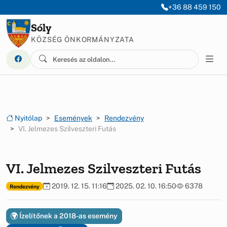
Ugrás a menüre
Ugrás a tartalomra
+36 88 459 150
Sóly
KÖZSÉG ÖNKORMÁNYZATA
Nyitólap
Események
Rendezvény
VI. Jelmezes Szilveszteri Futás
VI. Jelmezes Szilveszteri Futás
2019. 12. 15. 11:16
2025. 02. 10. 16:50
6378
Rendezvény
Ízelítőnek a 2018-as esemény