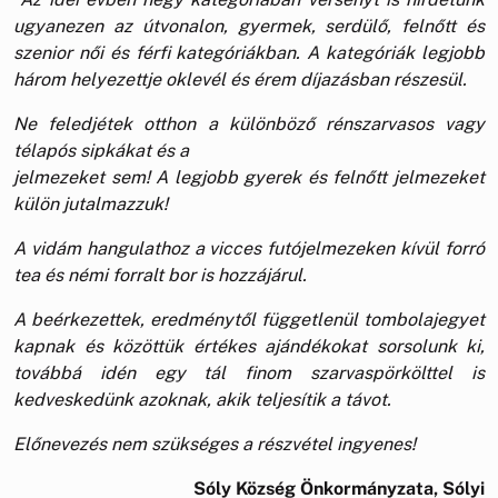
ugyanezen az útvonalon, gyermek, serdülő, felnőtt és
szenior női és férfi kategóriákban. A kategóriák legjobb
három helyezettje oklevél és érem díjazásban részesül.
Ne feledjétek otthon a különböző rénszarvasos vagy
télapós sipkákat és a
jelmezeket sem! A legjobb gyerek és felnőtt jelmezeket
külön jutalmazzuk!
A vidám hangulathoz a vicces futójelmezeken kívül forró
tea és némi forralt bor is hozzájárul.
A beérkezettek, eredménytől függetlenül tombolajegyet
kapnak és közöttük értékes ajándékokat sorsolunk ki,
továbbá idén egy tál finom szarvaspörkölttel is
kedveskedünk azoknak, akik teljesítik a távot.
Előnevezés nem szükséges a részvétel ingyenes!
Sóly Község Önkormányzata, Sólyi