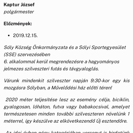
Kaptur József
polgármester
Előzmények:
2019.12.15.
Sóly Község Önkormányzata és a Sólyi Sportegyesület
(SSE) szervezésében
6. alkalommal kerül megrendezésre a hagyományos
jelmezes szilveszteri futás és távgyaloglás.
Várunk mindenkit szilveszter napján 9:30-kor egy kis
mozgásra Sólyban, a Művelődési ház előtti téren!
2020 méter teljesítése lesz az esemény célja, biciklin,
gyalogosan, lóháton, futva vagy babakocsival, amelyet
természetesen minden további szilveszteren növelünk 1
méterrel, így készülve az elkövetkezendő Új esztendőre.
Az idei évben négy kategóriában versenyt is hirdetünk