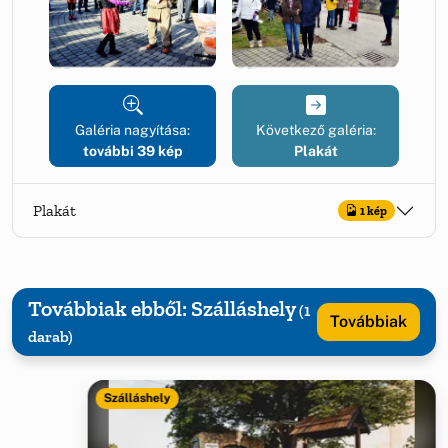
Galéria nagyítása:
Következő galéria:
további 39 kép
Plakát
Plakát
1 kép
Továbbiak ebből: Szálláshely
(1
Továbbiak
darab)
Szálláshely