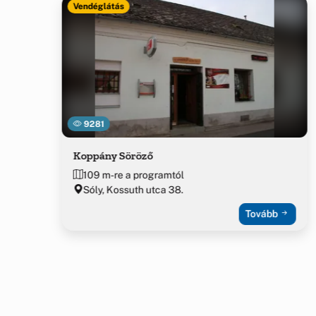
Vendéglátás
9281
Koppány Söröző
109 m-re a programtól
Sóly, Kossuth utca 38.
Tovább