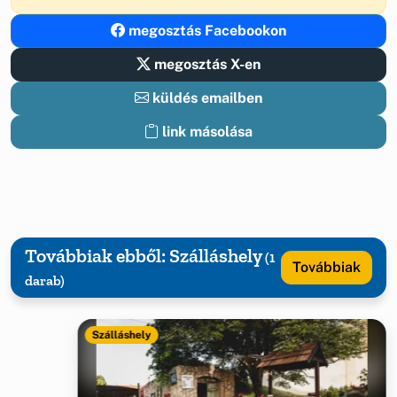
megosztás Facebookon
megosztás X-en
küldés emailben
link másolása
Továbbiak ebből: Szálláshely
(1
Továbbiak
darab)
Szálláshely