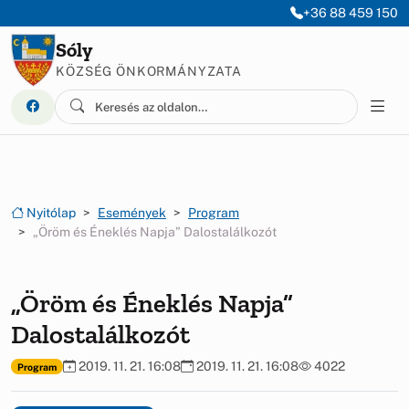
Ugrás a menüre
Ugrás a tartalomra
+36 88 459 150
Sóly
KÖZSÉG ÖNKORMÁNYZATA
Nyitólap
Események
Program
„Öröm és Éneklés Napja” Dalostalálkozót
„Öröm és Éneklés Napja”
Dalostalálkozót
2019. 11. 21. 16:08
2019. 11. 21. 16:08
4022
Program