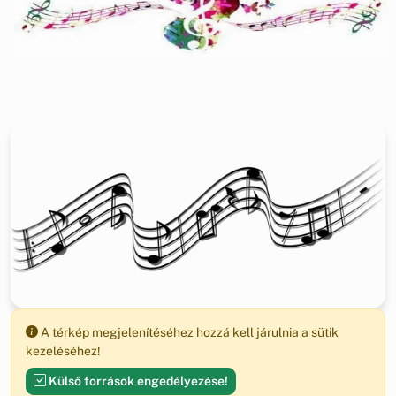
A térkép megjelenítéséhez hozzá kell járulnia a sütik
kezeléséhez!
Külső források engedélyezése!