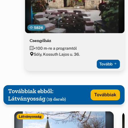
5826
Csengőház
<100 m-re a programtól
Sóly, Kossuth Lajos u. 36.
Tovább
Továbbiak ebből:
Továbbiak
Látványosság
(19 darab)
Látványosság