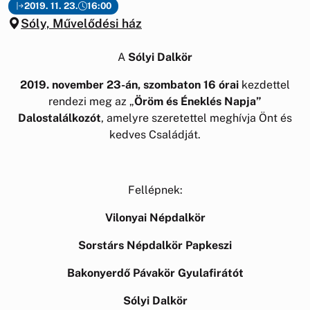
2019. 11. 23.
16:00
Sóly, Művelődési ház
A
Sólyi Dalkör
2019. november 23-án, szombaton 16 órai
kezdettel
rendezi meg az „
Öröm és Éneklés Napja”
Dalostalálkozót
, amelyre szeretettel meghívja Önt és
kedves Családját.
Fellépnek:
Vilonyai Népdalkör
Sorstárs Népdalkör Papkeszi
Bakonyerd
ő
P
á
vak
ö
r Gyulafirátót
Sólyi Dalkör