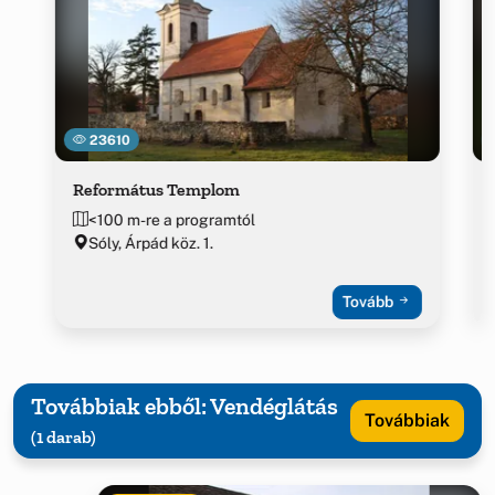
23610
Református Templom
<100 m-re a programtól
Sóly, Árpád köz. 1.
Tovább
Továbbiak ebből: Vendéglátás
Továbbiak
(1 darab)