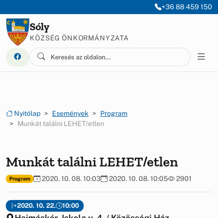
Ugrás a menüre
Ugrás a tartalomra
+36 88 459 150
Sóly
KÖZSÉG ÖNKORMÁNYZATA
Nyitólap
Események
Program
Munkát találni LEHET/etlen
Munkát találni LEHET/etlen
2020. 10. 08. 10:03
2020. 10. 08. 10:05
2901
Program
2020. 10. 22.
10:00
Hajmáskér, Iskola u. 4. / Közösségi Ház