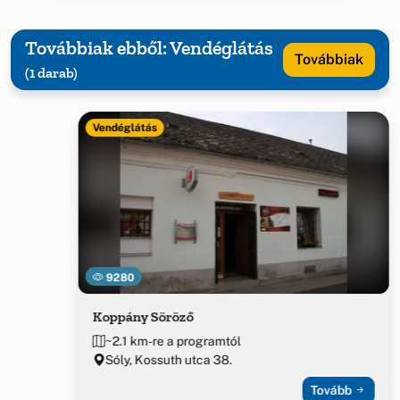
Továbbiak ebből: Vendéglátás
Továbbiak
(1 darab)
Vendéglátás
9280
Koppány Söröző
~2.1 km-re a programtól
Sóly, Kossuth utca 38.
Tovább