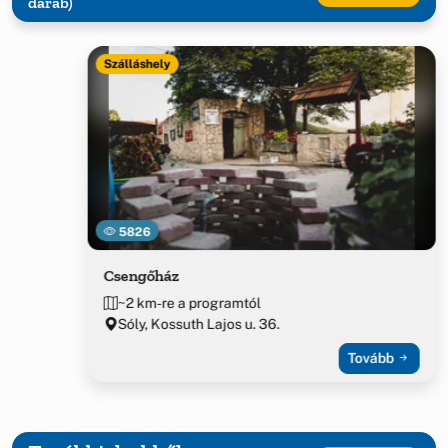
darab)
Szálláshely
5826
Csengőház
~2 km-re a programtól
Sóly, Kossuth Lajos u. 36.
Tovább