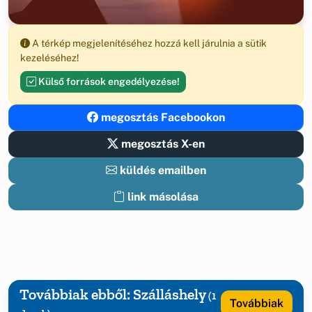
A térkép megjelenítéséhez hozzá kell járulnia a sütik
kezeléséhez!
Külső források engedélyezése!
megosztás Facebookon
megosztás X-en
küldés emailben
link másolása
Továbbiak ebből: Szálláshely
(1
Továbbiak