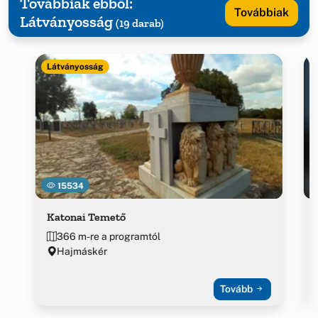
Továbbiak ebből:
Továbbiak
Látványosság
(19 darab)
Látványosság
15534
Katonai Temető
366 m-re a programtól
Hajmáskér
Tovább