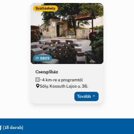
Szálláshely
5825
Csengőház
~4 km-re a programtól
Sóly, Kossuth Lajos u. 36.
Tovább
g
(18 darab)