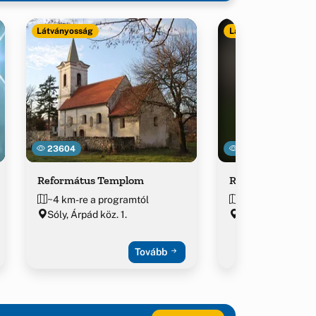
Látványosság
Látványosság
23604
23150
Református Templom
Római kori hidak
~4 km-re a programtól
~4.2 km-re a pro
Sóly, Árpád köz. 1.
Sóly, Vasút u.
Tovább