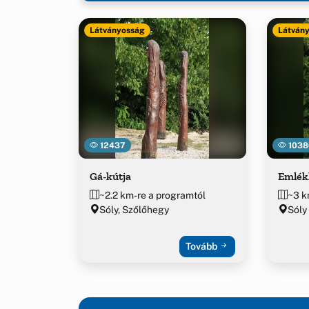
Látványosság
Látván
12437
1038
Gá-kútja
Emlékh
~2.2 km-re a programtól
~3 k
Sóly, Szőlőhegy
Sóly
Tovább