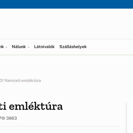
ünk
Nálunk
Látnivalók
Szálláshelyek
! Nemzeti emléktúra
i emléktúra
7
3863