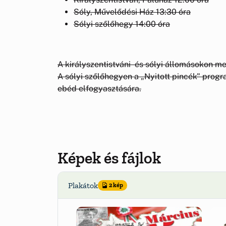
Sóly, Művelődési Ház 13:30 óra
Sólyi szőlőhegy 14:00 óra
A királyszentistváni és sólyi állomásokon me
A sólyi szőlőhegyen a „Nyitott pincék" progr
ebéd elfogyasztására.
Képek és fájlok
Plakátok
2 kép