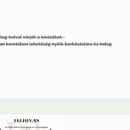
leg teával várják a túrázókat.
am keretében lehetőség nyílik borkóstolóra és hideg