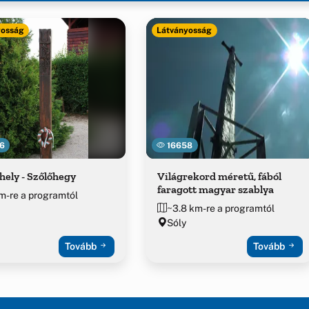
yosság
Látványosság
6
16658
ely - Szőlőhegy
Világrekord méretű, fából
faragott magyar szablya
m-re a programtól
~3.8 km-re a programtól
Sóly
Tovább
Tovább