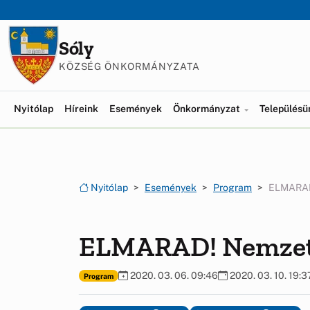
Ugrás a menüre
Ugrás a tartalomra
Sóly
KÖZSÉG ÖNKORMÁNYZATA
Nyitólap
Híreink
Események
Önkormányzat
Település
Nyitólap
Események
Program
ELMARAD
ELMARAD! Nemzet
2020. 03. 06. 09:46
2020. 03. 10. 19:3
Program