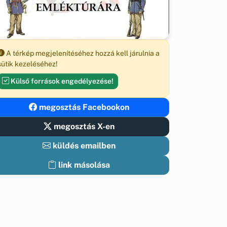
A térkép megjelenítéséhez hozzá kell járulnia a
sütik kezeléséhez!
Külső források engedélyezése!
megosztás Facebookon
megosztás X-en
küldés emailben
link másolása