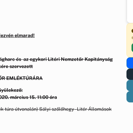
dezvén elmarad!
gharc és az egykori Litéri Nemzetőr Kapitányság
ére szervezett
ŐR EMLÉKTÚRÁRA
Gyülekező:
020. március 15. 11:00 óra
kék túra útvonalán) Sályi szőlőhegy - Litér Állomások