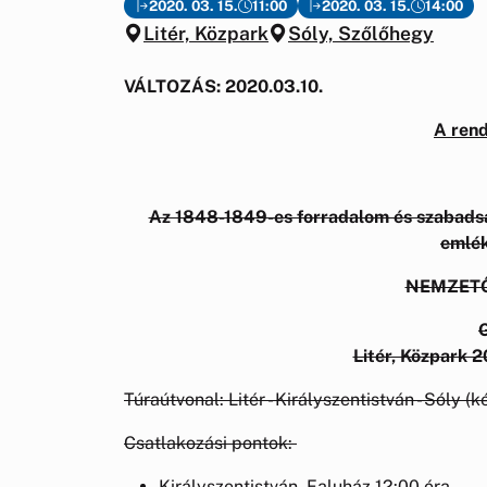
2020. 03. 15.
11:00
2020. 03. 15.
14:00
Litér, Közpark
Sóly, Szőlőhegy
VÁLTOZÁS: 2020.03.10.
A ren
Az 1848-1849-es forradalom és szabadsá
emlék
NEMZET
Litér, Közpark 2
Túraútvonal: Litér - Királyszentistván - Sóly (
Csatlakozási pontok:
Királyszentistván, Faluház 12:00 óra