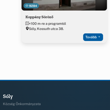
9284
Koppány Söröző
<100 m-re a programtól
Sóly, Kossuth utca 38.
Tovább
Sóly
Község Önkormányzata