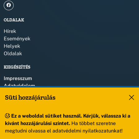
OLDALAK
Hírek
Események
Helyek
Oldalak
KIEGÉSZÍTÉS
Impresszum
Adatvédelem
Szerzői jogok
Süti hozzájárulás
KAPCSOLAT
Ez a weboldal sütiket használ. Kérjük, válassza ki a
+36 88 459 150
kívánt hozzájárulási szintet.
Ha többet szeretne
8193 Sóly, Kossuth Lajos u.57.
megtudni olvassa el adatvédelmi nyilatkozatunkat!