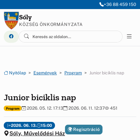
Ugrás a menüre
Ugrás a tartalomra
+36 88 459 150
Sóly
KÖZSÉG ÖNKORMÁNYZATA
Nyitólap
Események
Program
Junior biciklis nap
Junior biciklis nap
2026. 05. 12. 17:13
2026. 06. 11. 12:37
451
Program
2026. 06. 13.
15:00
Regisztráció
Sóly, Művelődési Ház