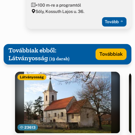
<100 m-re a programtól
Sóly, Kossuth Lajos u. 36.
Tovább
Továbbiak ebből:
Továbbiak
Látványosság
(19 darab)
Látványosság
23613