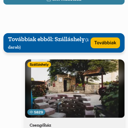
Továbbiak ebből: Szálláshely
(1
Továbbiak
darab)
Szálláshely
5829
Csengőház