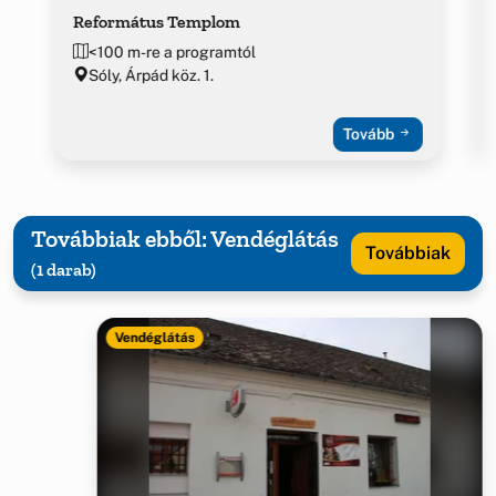
Református Templom
<100 m-re a programtól
Sóly, Árpád köz. 1.
Tovább
Továbbiak ebből: Vendéglátás
Továbbiak
(1 darab)
Vendéglátás