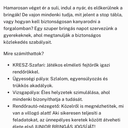
Hamarosan véget ér a suli, indul a nyár, és előkerülnek a
bringák! De vajon mindenki tudja, mit jelent a stop tábla,
vagy hogyan kell biztonságosan kanyarodni a
forgalomban? Egy szuper bringás napot szervezünk a
gyerekeknek, ahol megtanulják a biztonságos
közlekedés szabályait.
Mire számíthattok?
KRESZ-Szafari: Játékos elméleti fejtörők igazi
rendőrökkel.
Ügyességi pálya: Szlalom, egyensúlyozás és
trükkös akadályok.
Vizsgapálya: Éles helyzetek szimulálása, ahol
mindenki bizonyíthatja a tudását.
Rendőrautó-nézegető: Közelről is megnézhetitek, mi
van a villogó alatt! Aki sikeresen teljesíti a
feladatokat, az ünnepélyes keretek között átveheti
élete első JUNIOR BRINGÁS JOGSÍJÁT!