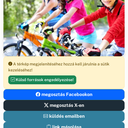
A térkép megjelenítéséhez hozzá kell járulnia a sütik
kezeléséhez!
Külső források engedélyezése!
megosztás Facebookon
megosztás X-en
küldés emailben
link másolása