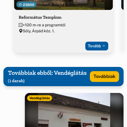
23600
Református Templom
<100 m-re a programtól
Sóly, Árpád köz. 1.
Tovább
Továbbiak ebből: Vendéglátás
Továbbiak
(1 darab)
Vendéglátás