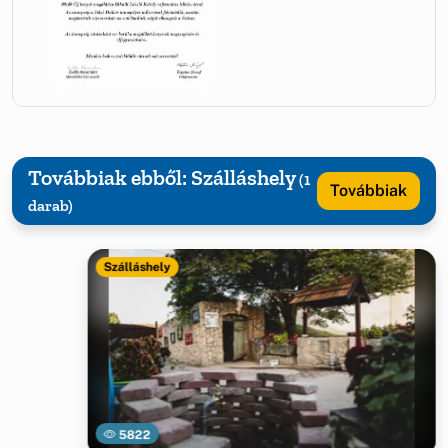
Továbbiak ebből: Szálláshely
(1
Továbbiak
darab)
Szálláshely
5822