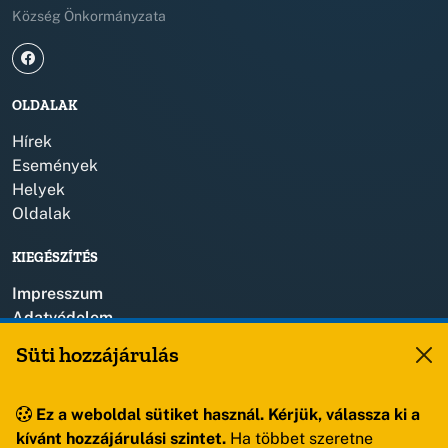
Község Önkormányzata
OLDALAK
Hírek
Események
Helyek
Oldalak
KIEGÉSZÍTÉS
Impresszum
Adatvédelem
Szerzői jogok
Süti hozzájárulás
KAPCSOLAT
Ez a weboldal sütiket használ. Kérjük, válassza ki a
+36 88 459 150
kívánt hozzájárulási szintet.
Ha többet szeretne
8193 Sóly, Kossuth Lajos u.57.