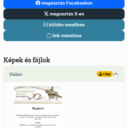
megosztás Facebookon
megosztás X-en
küldés emailben
link másolása
Képek és fájlok
Plakát:
1 kép