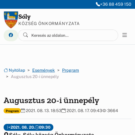
Ugrás a menüre
Ugrás a tartalomra
+36 88 459 150
Sóly
KÖZSÉG ÖNKORMÁNYZATA
Nyitólap
Események
Program
Augusztus 20-i ünnepély
Augusztus 20-i ünnepély
2021. 08. 13. 18:53
2021. 08. 17. 09:43
3664
Program
2021. 08. 20.
09:30
Sóly, Sóly község Önkormányzata