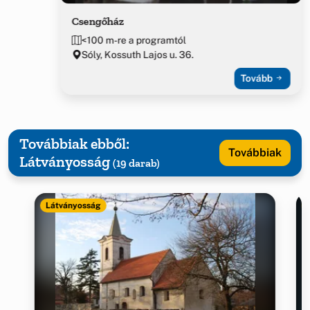
Csengőház
<100 m-re a programtól
Sóly, Kossuth Lajos u. 36.
Tovább
Továbbiak ebből:
Továbbiak
Látványosság
(19 darab)
Látványosság