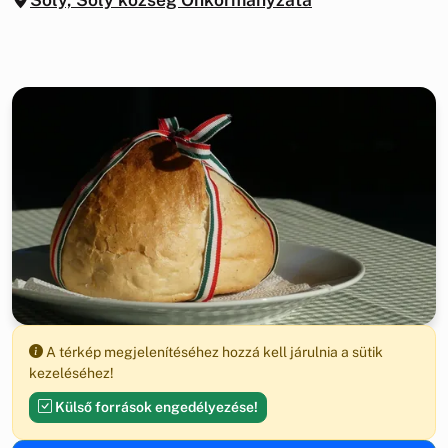
A térkép megjelenítéséhez hozzá kell járulnia a sütik
kezeléséhez!
Külső források engedélyezése!