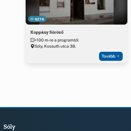
9276
Koppány Söröző
<100 m-re a programtól
Sóly, Kossuth utca 38.
Tovább
Sóly