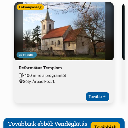
Látványosság
23600
Református Templom
<100 m-re a programtól
Sóly, Árpád köz. 1.
Tovább
Továbbiak ebből: Vendéglátás
Továbbiak