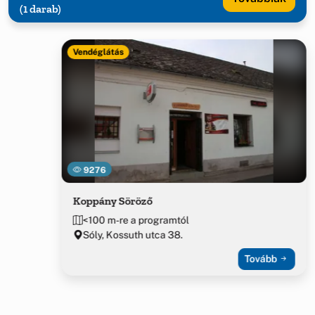
(1 darab)
Vendéglátás
9276
Koppány Söröző
<100 m-re a programtól
Sóly, Kossuth utca 38.
Tovább