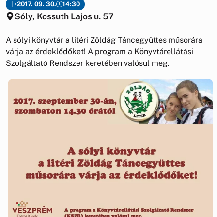
2017. 09. 30.
14:30
Sóly, Kossuth Lajos u. 57
A sólyi könyvtár a litéri Zöldág Táncegyüttes műsorára
várja az érdeklődőket! A program a Könyvtárellátási
Szolgáltató Rendszer keretében valósul meg.