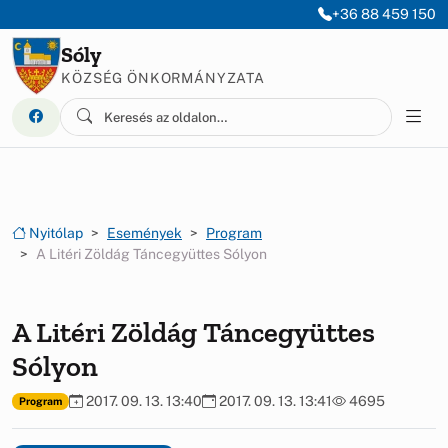
Ugrás a menüre
Ugrás a tartalomra
+36 88 459 150
Sóly
KÖZSÉG ÖNKORMÁNYZATA
Nyitólap
Események
Program
A Litéri Zöldág Táncegyüttes Sólyon
A Litéri Zöldág Táncegyüttes
Sólyon
2017. 09. 13. 13:40
2017. 09. 13. 13:41
4695
Program