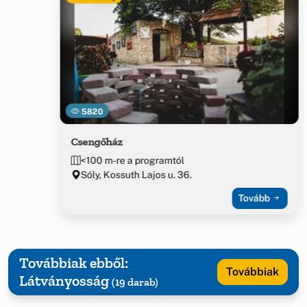
5820
Csengőház
<100 m-re a programtól
Sóly, Kossuth Lajos u. 36.
Tovább
Továbbiak ebből:
Továbbiak
Látványosság
(19 darab)