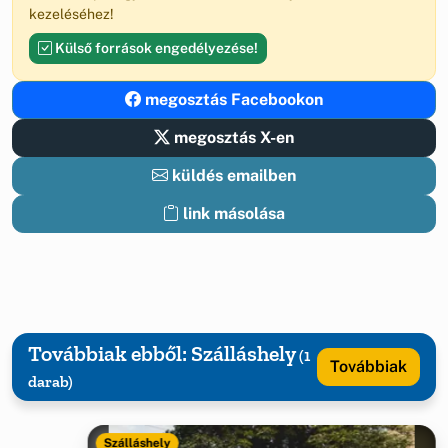
kezeléséhez!
Külső források engedélyezése!
megosztás Facebookon
megosztás X-en
küldés emailben
link másolása
Továbbiak ebből: Szálláshely
(1
Továbbiak
darab)
Szálláshely