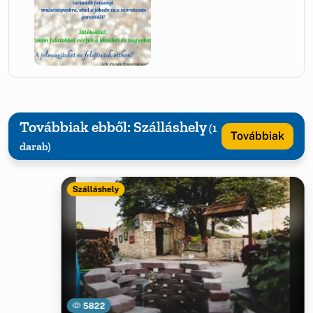
Továbbiak ebből: Szálláshely
(1
Továbbiak
darab)
Szálláshely
5822