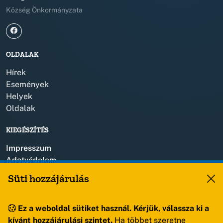
Község Önkormányzata
OLDALAK
Hírek
Események
Helyek
Oldalak
KIEGÉSZÍTÉS
Impresszum
Adatvédelem
Szerzői jogok
Süti hozzájárulás
KAPCSOLAT
Ez a weboldal sütiket használ. Kérjük, válassza ki a
+36 88 459 150
kívánt hozzájárulási szintet.
Ha többet szeretne