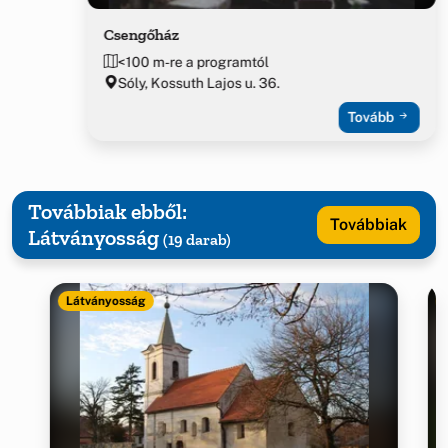
Csengőház
<100 m-re a programtól
Sóly, Kossuth Lajos u. 36.
Tovább
Továbbiak ebből:
Továbbiak
Látványosság
(19 darab)
Látványosság