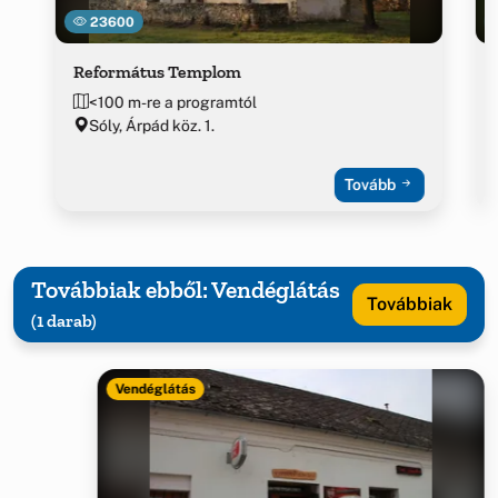
23600
Református Templom
<100 m-re a programtól
Sóly, Árpád köz. 1.
Tovább
Továbbiak ebből: Vendéglátás
Továbbiak
(1 darab)
Vendéglátás