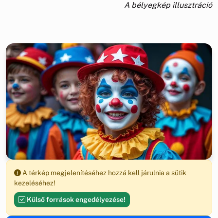
A bélyegkép illusztráció
A térkép megjelenítéséhez hozzá kell járulnia a sütik
kezeléséhez!
Külső források engedélyezése!