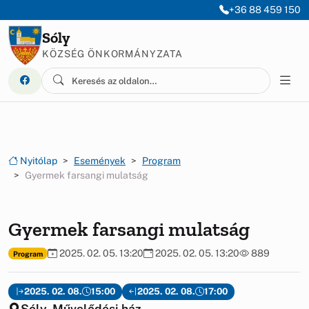
Ugrás a menüre
Ugrás a tartalomra
+36 88 459 150
Sóly
KÖZSÉG ÖNKORMÁNYZATA
Nyitólap
Események
Program
Gyermek farsangi mulatság
Gyermek farsangi mulatság
2025. 02. 05. 13:20
2025. 02. 05. 13:20
889
Program
2025. 02. 08.
15:00
2025. 02. 08.
17:00
Sóly, Művelődési ház