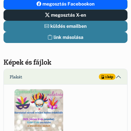
megosztás Facebookon
megosztás X-en
küldés emailben
link másolása
Képek és fájlok
Plakát
1 kép