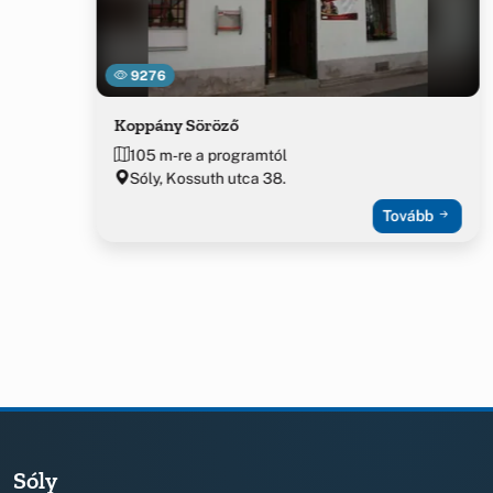
9276
Koppány Söröző
105 m-re a programtól
Sóly, Kossuth utca 38.
Tovább
Sóly