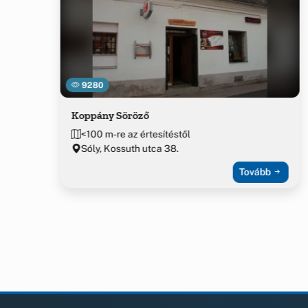
9280
Koppány Söröző
<100 m-re az értesítéstől
Sóly, Kossuth utca 38.
Tovább