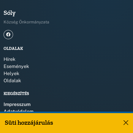
Sóly
Község Önkormányzata
OLDALAK
Hírek
Események
Helyek
Oldalak
KIEGÉSZÍTÉS
Impresszum
Adatvédelem
Szerzői jogok
Süti hozzájárulás
KAPCSOLAT