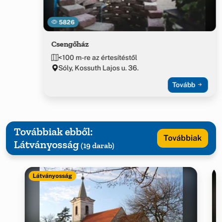
5826
Csengőház
<100 m-re az értesítéstől
Sóly, Kossuth Lajos u. 36.
Tovább
Továbbiak ebből:
Továbbiak
Látványosság
(19 darab)
Látványosság