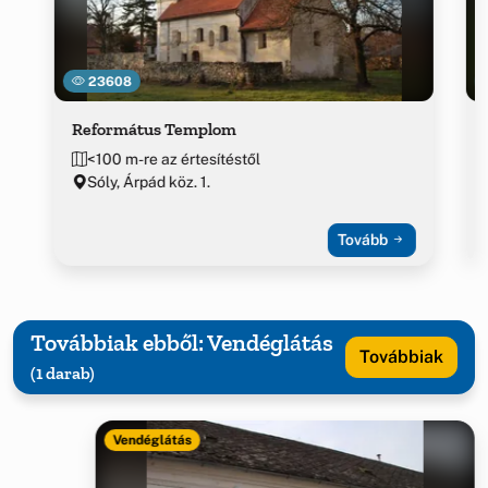
23608
Református Templom
<100 m-re az értesítéstől
Sóly, Árpád köz. 1.
Tovább
Továbbiak ebből: Vendéglátás
Továbbiak
(1 darab)
Vendéglátás