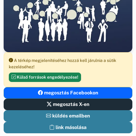
A térkép megjelenítéséhez hozzá kell járulnia a sütik
kezeléséhez!
Külső források engedélyezése!
megosztás Facebookon
megosztás X-en
küldés emailben
link másolása