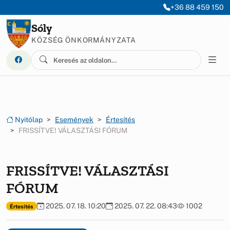
Ugrás a menüre
Ugrás a tartalomra
+36 88 459 150
Sóly
KÖZSÉG ÖNKORMÁNYZATA
Nyitólap
Események
Értesítés
FRISSÍTVE! VÁLASZTÁSI FÓRUM
FRISSÍTVE! VÁLASZTÁSI
FÓRUM
2025. 07. 18. 10:20
2025. 07. 22. 08:43
1002
Értesítés