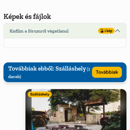
Képek és fájlok
Kisfilm a fórumról vágatlanul
1 kép
Továbbiak ebből: Szálláshely
(1
Továbbiak
darab)
Szálláshely