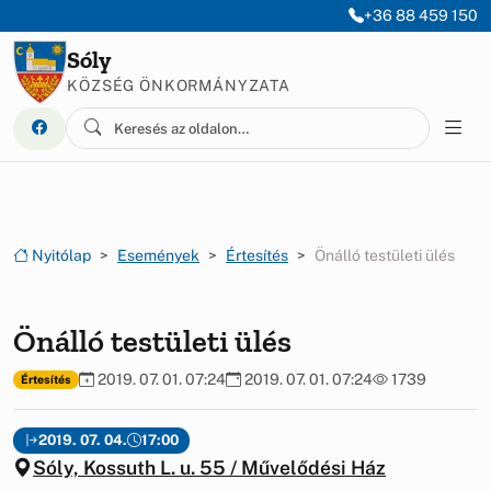
Ugrás a menüre
Ugrás a tartalomra
+36 88 459 150
Sóly
KÖZSÉG ÖNKORMÁNYZATA
Nyitólap
Események
Értesítés
Önálló testületi ülés
Önálló testületi ülés
2019. 07. 01. 07:24
2019. 07. 01. 07:24
1739
Értesítés
2019. 07. 04.
17:00
Sóly, Kossuth L. u. 55 / Művelődési Ház