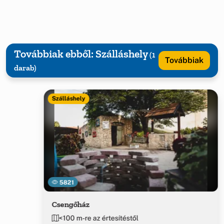
Továbbiak ebből: Szálláshely
(1
Továbbiak
darab)
Szálláshely
5821
Csengőház
<100 m-re az értesítéstől