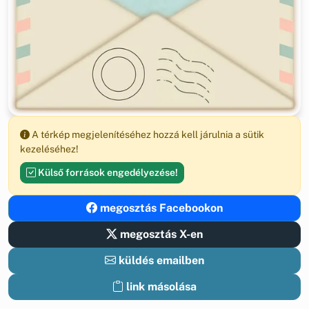
A térkép megjelenítéséhez hozzá kell járulnia a sütik
kezeléséhez!
Külső források engedélyezése!
megosztás Facebookon
megosztás X-en
küldés emailben
link másolása