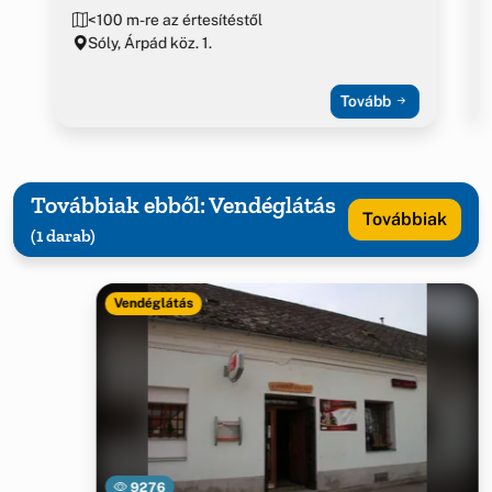
<100 m-re az értesítéstől
Sóly, Árpád köz. 1.
Tovább
Továbbiak ebből: Vendéglátás
Továbbiak
(1 darab)
Vendéglátás
9276