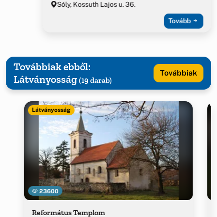
Sóly, Kossuth Lajos u. 36.
Tovább
Továbbiak ebből:
Továbbiak
Látványosság
(19 darab)
Látványosság
23600
Református Templom