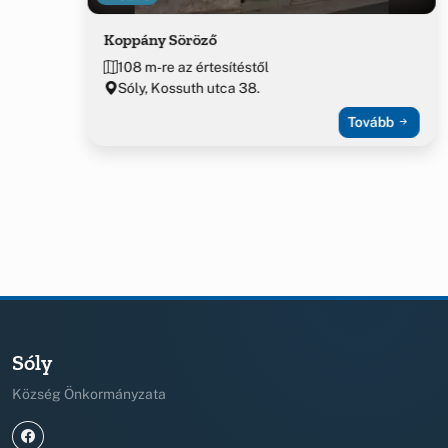
Koppány Söröző
108 m-re az értesítéstől
Sóly, Kossuth utca 38.
Tovább
Sóly
Község Önkormányzata