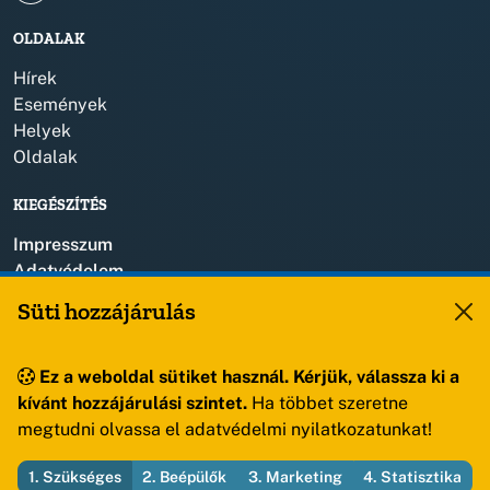
OLDALAK
Hírek
Események
Helyek
Oldalak
KIEGÉSZÍTÉS
Impresszum
Adatvédelem
Szerzői jogok
Süti hozzájárulás
KAPCSOLAT
Ez a weboldal sütiket használ. Kérjük, válassza ki a
+36 88 459 150
kívánt hozzájárulási szintet.
Ha többet szeretne
8193 Sóly, Kossuth Lajos u.57.
megtudni olvassa el adatvédelmi nyilatkozatunkat!
1. Szükséges
2. Beépülők
3. Marketing
4. Statisztika