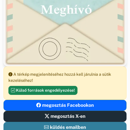
A térkép megjelenítéséhez hozzá kell járulnia a sütik
kezeléséhez!
Külső források engedélyezése!
megosztás Facebookon
megosztás X-en
küldés emailben