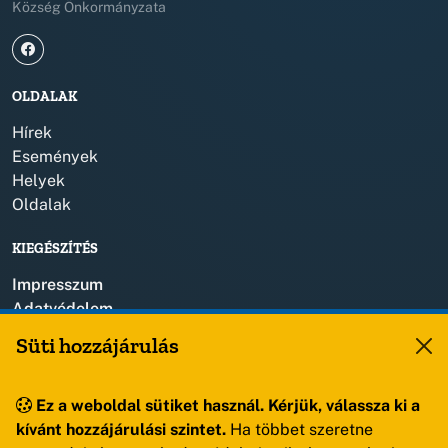
Község Önkormányzata
OLDALAK
Hírek
Események
Helyek
Oldalak
KIEGÉSZÍTÉS
Impresszum
Adatvédelem
Szerzői jogok
Süti hozzájárulás
KAPCSOLAT
Ez a weboldal sütiket használ. Kérjük, válassza ki a
+36 88 459 150
kívánt hozzájárulási szintet.
Ha többet szeretne
8193 Sóly, Kossuth Lajos u.57.