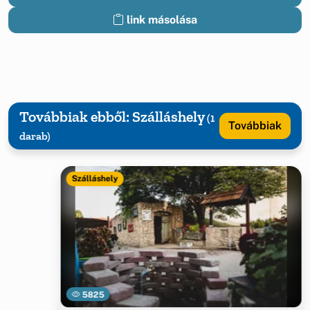
link másolása
Továbbiak ebből: Szálláshely
(1
Továbbiak
darab)
Szálláshely
5825