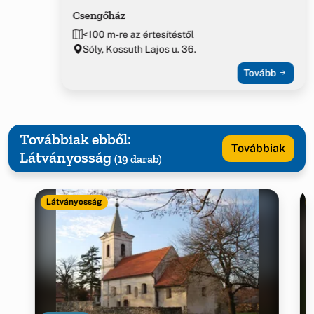
Csengőház
<100 m-re az értesítéstől
Sóly, Kossuth Lajos u. 36.
Tovább
Továbbiak ebből:
Továbbiak
Látványosság
(19 darab)
Látványosság