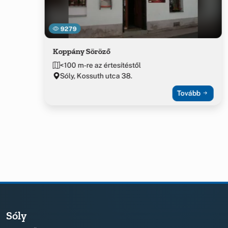
9279
Koppány Söröző
<100 m-re az értesítéstől
Sóly, Kossuth utca 38.
Tovább
Sóly