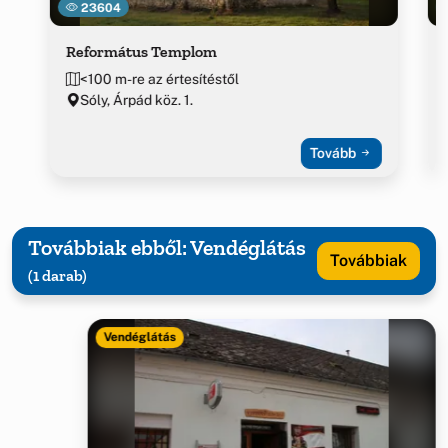
23604
Református Templom
<100 m-re az értesítéstől
Sóly, Árpád köz. 1.
Tovább
Továbbiak ebből: Vendéglátás
Továbbiak
(1 darab)
Vendéglátás