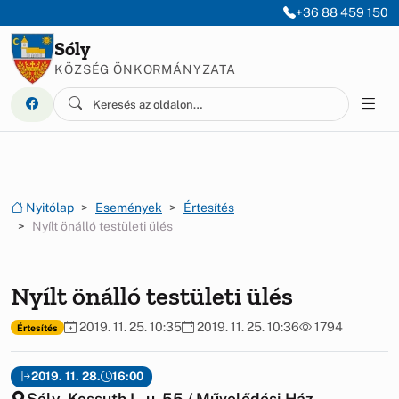
Ugrás a menüre
Ugrás a tartalomra
+36 88 459 150
Sóly
KÖZSÉG ÖNKORMÁNYZATA
Nyitólap
Események
Értesítés
Nyílt önálló testületi ülés
Nyílt önálló testületi ülés
2019. 11. 25. 10:35
2019. 11. 25. 10:36
1794
Értesítés
2019. 11. 28.
16:00
Sóly, Kossuth L. u. 55 / Művelődési Ház