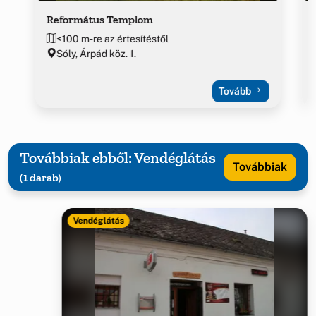
Református Templom
<100 m-re az értesítéstől
Sóly, Árpád köz. 1.
Tovább
Továbbiak ebből: Vendéglátás
Továbbiak
(1 darab)
Vendéglátás