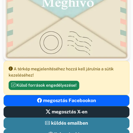
A térkép megjelenítéséhez hozzá kell járulnia a sütik
kezeléséhez!
Külső források engedélyezése!
megosztás Facebookon
megosztás X-en
küldés emailben