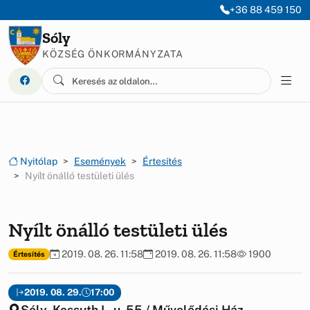
Ugrás a menüre
Ugrás a tartalomra
+36 88 459 150
Sóly
KÖZSÉG ÖNKORMÁNYZATA
Nyitólap
Események
Értesítés
Nyílt önálló testületi ülés
Nyílt önálló testületi ülés
2019. 08. 26. 11:58
2019. 08. 26. 11:58
1900
Értesítés
2019. 08. 29.
17:00
Sóly, Kossuth L. u. 55 / Művelődési Ház