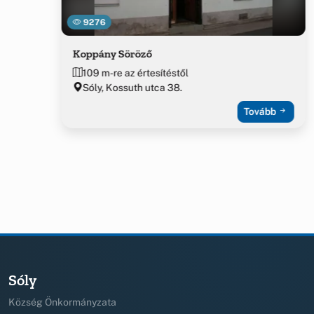
9276
Koppány Söröző
109 m-re az értesítéstől
Sóly, Kossuth utca 38.
Tovább
Sóly
Község Önkormányzata