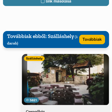
link másolása
Továbbiak ebből: Szálláshely
(1
Továbbiak
darab)
Szálláshely
5821
Csengőház