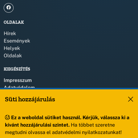
OLDALAK
Hírek
Események
Helyek
Oldalak
KIEGÉSZÍTÉS
Impresszum
Adatvédelem
Szerzői jogok
Süti hozzájárulás
KAPCSOLAT
Ez a weboldal sütiket használ. Kérjük, válassza ki a
+36 88 459 150
kívánt hozzájárulási szintet.
Ha többet szeretne
8193 Sóly, Kossuth Lajos u.57.
megtudni olvassa el adatvédelmi nyilatkozatunkat!