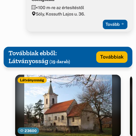
<100 m-re az értesítéstől
Sóly, Kossuth Lajos u. 36.
Tovább
Továbbiak ebből:
Továbbiak
Látványosság
(19 darab)
Látványosság
23600