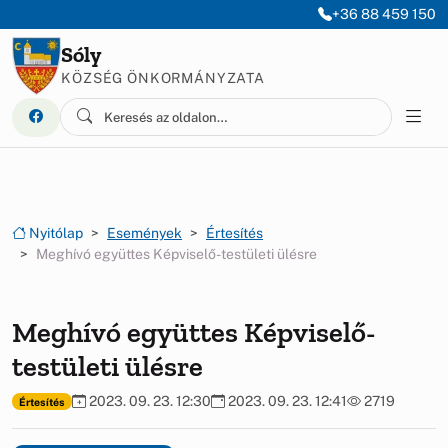
Ugrás a menüre
Ugrás a tartalomra
+36 88 459 150
Sóly
KÖZSÉG ÖNKORMÁNYZATA
Nyitólap
Események
Értesítés
Meghívó együttes Képviselő-testületi ülésre
Meghívó együttes Képviselő-
testületi ülésre
2023. 09. 23. 12:30
2023. 09. 23. 12:41
2719
Értesítés