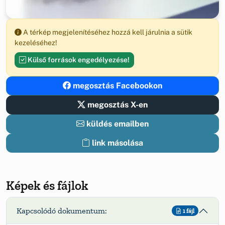
A térkép megjelenítéséhez hozzá kell járulnia a sütik
kezeléséhez!
Külső források engedélyezése!
megosztás Facebookon
megosztás X-en
küldés emailben
link másolása
Képek és fájlok
Kapcsolódó dokumentum:
1 fájl