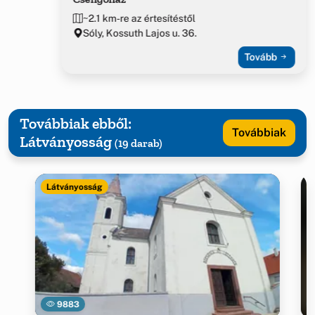
~2.1 km-re az értesítéstől
Sóly, Kossuth Lajos u. 36.
Tovább
Továbbiak ebből:
Továbbiak
Látványosság
(19 darab)
Látványosság
9883