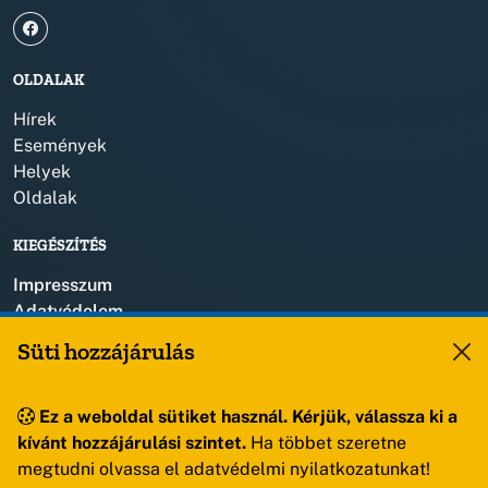
OLDALAK
Hírek
Események
Helyek
Oldalak
KIEGÉSZÍTÉS
Impresszum
Adatvédelem
Szerzői jogok
Süti hozzájárulás
KAPCSOLAT
Ez a weboldal sütiket használ. Kérjük, válassza ki a
+36 88 459 150
kívánt hozzájárulási szintet.
Ha többet szeretne
8193 Sóly, Kossuth Lajos u.57.
megtudni olvassa el adatvédelmi nyilatkozatunkat!