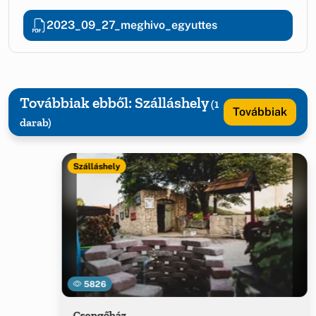
2023_09_27_meghivo_egyuttes
Továbbiak ebből: Szálláshely
(1
Továbbiak
darab)
Szálláshely
5826
Csengőház