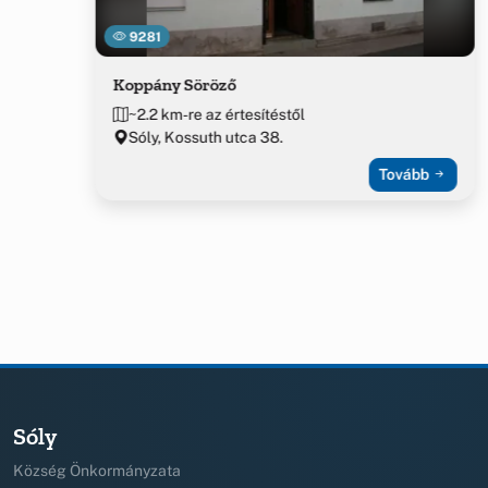
9281
Koppány Söröző
~2.2 km-re az értesítéstől
Sóly, Kossuth utca 38.
Tovább
Sóly
Község Önkormányzata