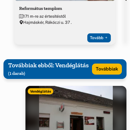
Református templom
171 m-re az értesítéstől
Hajmáskér, Rákóczi u. 37 .
Tovább
Továbbiak ebből: Vendéglátás
Továbbiak
(1 darab)
Vendéglátás